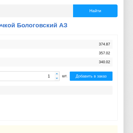
Найти
очкой Бологовский АЗ
374.87
357.02
340.02
Добавить в заказ
шт.