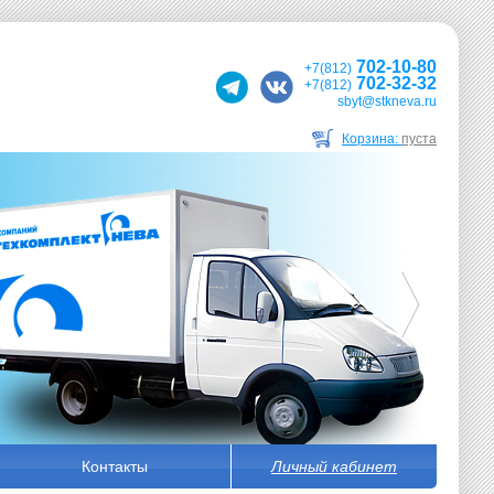
702-10-80
+7(812)
702-32-32
+7(812)
sbyt@stkneva.ru
Корзина:
пуста
Контакты
Личный кабинет