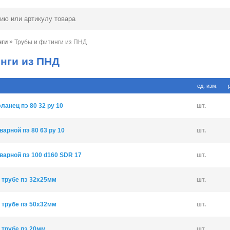
»
нги
Трубы и фитинги из ПНД
нги из ПНД
ед. изм.
ланец пэ 80 32 ру 10
шт.
варной пэ 80 63 ру 10
шт.
сварной пэ 100 d160 SDR 17
шт.
 трубе пэ 32х25мм
шт.
 трубе пэ 50х32мм
шт.
 трубе пэ 20мм
шт.