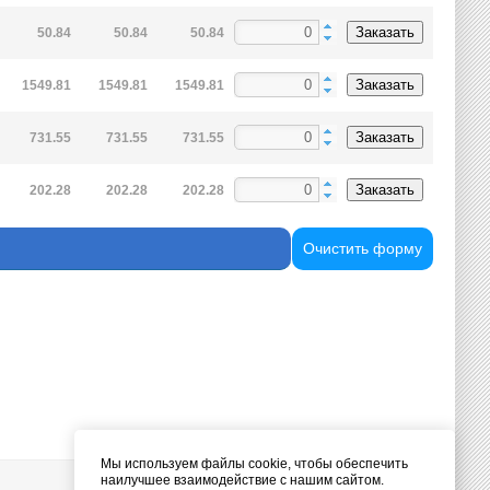
Заказать
50.84
50.84
50.84
Заказать
1549.81
1549.81
1549.81
Заказать
731.55
731.55
731.55
Заказать
202.28
202.28
202.28
Очистить форму
Мы используем файлы cookie, чтобы обеспечить
наилучшее взаимодействие с нашим сайтом.