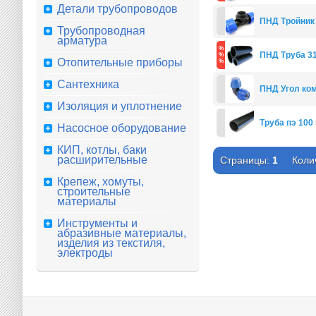
Детали трубопроводов
ПНД Тройник 
Трубопроводная
арматура
ПНД Труба 31
Отопительные приборы
Сантехника
ПНД Угол ко
Изоляция и уплотнение
Труба пэ 100 
Насосное оборудование
КИП, котлы, баки
расширительные
Страницы:
1
Коли
Крепеж, хомуты,
строительные
материалы
Инструменты и
абразивные материалы,
изделия из текстиля,
электроды