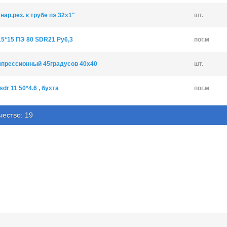
нар.рез. к трубе пэ 32х1"
шт.
5*15 ПЭ 80 SDR21 Ру6,3
пог.м
мпрессионный 45градусов 40х40
шт.
sdr 11 50*4.6 , бухта
пог.м
чество: 19