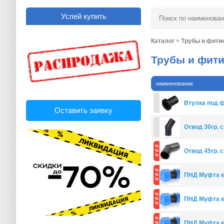
Успей купить
»
Каталог
Трубы и фити
Трубы и фити
наименование
Втулка под ф
Оставить заявку
Отвод 30гр. с
Отвод 45гр. 
ПНД Муфта к
ПНД Муфта к
ПНД Муфта к