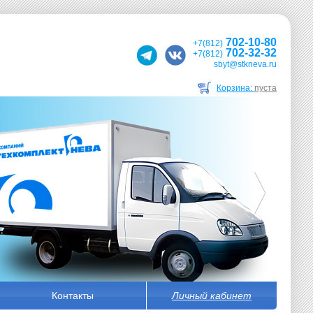
702-10-80
+7(812)
702-32-32
+7(812)
sbyt@stkneva.ru
Корзина:
пуста
Контакты
Личный кабинет