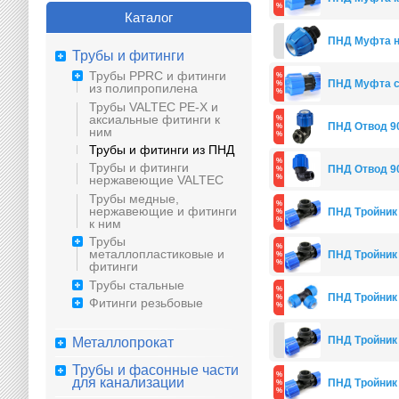
Каталог
ПНД Муфта на
Трубы и фитинги
Трубы PPRC и фитинги
ПНД Муфта с
из полипропилена
Трубы VALTEC PE-X и
аксиальные фитинги к
ПНД Отвод 90г
ним
Трубы и фитинги из ПНД
Трубы и фитинги
ПНД Отвод 90г
нержавеющие VALTEC
Трубы медные,
нержавеющие и фитинги
ПНД Тройник в
к ним
Трубы
металлопластиковые и
ПНД Тройник в
фитинги
Трубы стальные
ПНД Тройник 
Фитинги резьбовые
ПНД Тройник н
Металлопрокат
Трубы и фасонные части
для канализации
ПНД Тройник н