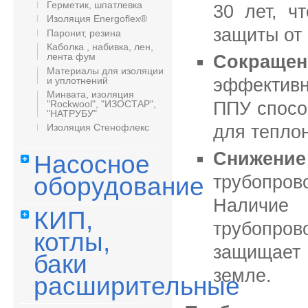
Герметик, шпатлевка
30 лет, ч
Изоляция Energoflex®
защиты от 
Паронит, резина
Каболка , набивка, лен,
лента фум
Сокраще
Материалы для изоляции
и уплотнений
эффектив
Минвата, изоляция
ППУ спосо
"Rockwool", "ИЗОСТАР",
"НАТРУБУ"
для тепло
Изоляция Стенофлекс
Снижение
Насосное
трубопров
оборудование
Наличие 
КИП,
трубопро
котлы,
защищает 
баки
земле.
расширительные