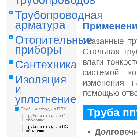
трубопроводов
Трубопроводная
арматура
Применени
Отопительные
Указанные тр
приборы
Стальная тру
влаги тонкос
Сантехника
системой к
Изоляция
изменения н
и
помощью отво
уплотнение
Труба пп
Трубы и отводы в ППУ
Трубы и отводы в ОЦ
оболочке
Трубы и отводы в ПЭ
Долговеч
оболочке