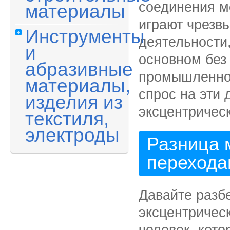
соединения 
материалы
играют чрезв
Инструменты
деятельности
и
основном без
абразивные
промышленнос
материалы,
спрос на эти 
изделия из
эксцентрическ
текстиля,
электроды
Разница 
перехода
Давайте разб
эксцентричес
человек, кот