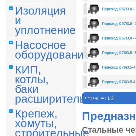
Изоляция
Переход К 57/3.0 - 
и
Переход К 57/3.0 - 
уплотнение
Переход К 57/3.0 - 
Насосное
оборудование
Переход К 76/3.5 - 
КИП,
Переход К 76/3.5-4.
котлы,
Переход К 76/3.5-4.
баки
расширительные
Страницы:
1
2
Крепеж,
Предназн
хомуты,
Стальные че
строительные