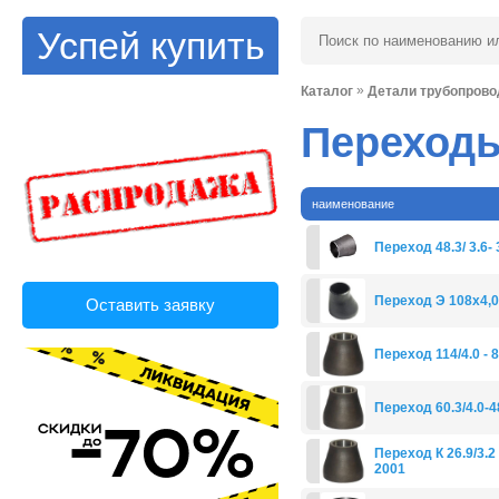
Успей купить
»
Каталог
Детали трубопрово
Переход
наименование
Переход 48.3/ 3.6- 
Переход Э 108x4,0
Оставить заявку
Переход 114/4.0 - 
Переход 60.3/4.0-4
Переход К 26.9/3.2 
2001