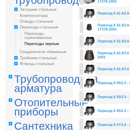
трубопроводов
17378-2001
Заглушки стальные
Переход К 42.4/2.6-
Компенсаторы
Отводы стальные
Переход К 42.4/2.6-
Переходы стальные
17378-2001
Переходы
оцинкованные
Переход К 42.4/2.6-
Переходы черные
Соединители обжимные
Переход К 42.4/3.6 
2001
Тройники стальные
Фланцы стальные
Переход К 42.4/3.6 
Трубопроводная
Переход К 45/2.5 - 
арматура
Переход К 45/2.5 -
Отопительные
приборы
Переход К 45/2.5 - 
Сантехника
Переход К 57/3.0 - 