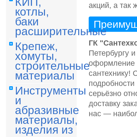
КИП,
акций, а так
котлы,
баки
Преимущ
расширительные
ГК "Сантехк
Крепеж,
Петербургу и
хомуты,
оформление з
строительные
сантехнику! 
материалы
подробности 
Инструменты
серьёзно отн
и
доставку зак
абразивные
нас — наибол
материалы,
изделия из