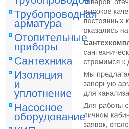
трубопроводов
товаров отеч
высокое каче
Трубопроводная
постоянных к
арматура
оказались на
Отопительные
Сантехкомпл
приборы
сантехническ
Сантехника
стремимся к 
Изоляция
Мы предлагае
и
запорную арм
уплотнение
для канализа
Для работы 
Насосное
личном кабин
оборудование
заявок, отсл