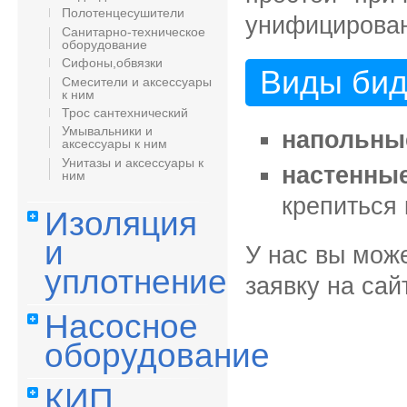
Полотенцесушители
унифицирова
Санитарно-техническое
оборудование
Сифоны,обвязки
Виды бид
Смесители и аксессуары
к ним
Трос сантехнический
Умывальники и
напольны
аксессуары к ним
Унитазы и аксессуары к
настенные
ним
крепиться 
Изоляция
и
У нас вы мож
уплотнение
заявку на сай
Насосное
оборудование
КИП,