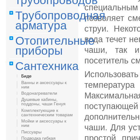
трубопроводов
специальны
Трубопроводная
позволяет см
арматура
струи. Некот
Отопительные
вода течет не
приборы
чаши, так и
посетитель с
Сантехника
Использовать
Биде
Ванны и аксессуары к
температура
ним
Водонагреватели
Максимальна
Душевые кабины,
поддоны, чаши Генуя
поступающе
Комплектующие к
сантехническим товарам
дополнительн
Мойки и аксессуары к
чаши. Для ус
ним
Писсуары
простой при
Подводка гибкая