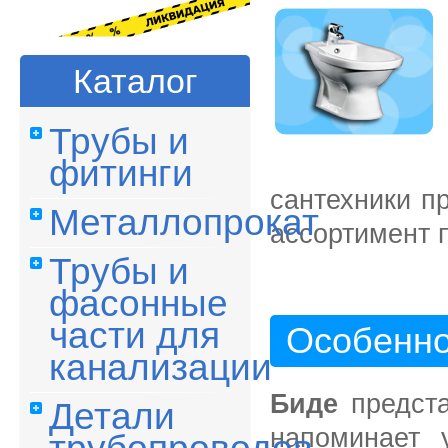
Каталог
Трубы и
фитинги
сантехники п
Металлопрокат
ассортимент 
Трубы и
фасонные
части для
Особенно
канализации
Биде
предста
Детали
напоминает 