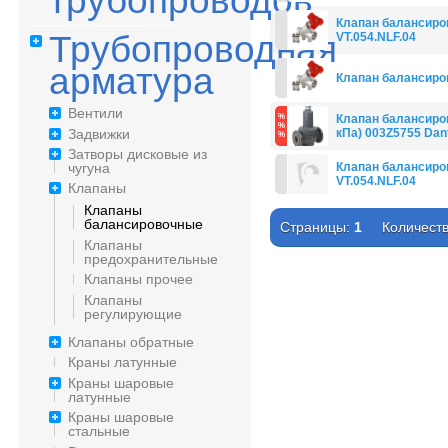
трубопроводов
Клапан балансиров
Трубопроводная
VT.054.NLF.04
арматура
Клапан балансиров
Вентили
Клапан балансиров
Задвижки
кПа) 003Z5755 Dan
Затворы дисковые из
Клапан балансиров
чугуна
VT.054.NLF.04
Клапаны
Клапаны
балансировочные
Страницы:
1
Количеств
Клапаны
предохранительные
Клапаны прочее
Клапаны
регулирующие
Клапаны обратные
Краны латунные
Краны шаровые
латунные
Краны шаровые
стальные