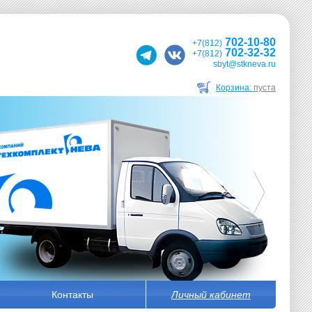
702-10-80
+7(812)
702-32-32
+7(812)
sbyt@stkneva.ru
Корзина:
пуста
Контакты
Личный кабинет