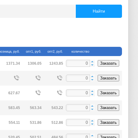
Найти
розница, руб.
опт1, руб.
опт2, руб.
количество
Заказать
1371.34
1306.05
1243.85
Заказать
Заказать
627.67
Заказать
583.45
563.34
543.22
Заказать
554.11
531.86
512.86
Заказать
520.45
502.51
484.56