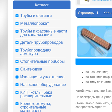
Каталог
Страницы:
1
Коли
Трубы и фитинги
Металлопрокат
Трубы и фасонные части
для канализации
Детали трубопроводов
Трубопроводная
арматура
Отопительные приборы
Сантехника
по назначению;
Изоляция и уплотнение
по толщине покры
по типу покрытия.
Насосное оборудование
Какой нужен именно Вам,
КИП, котлы, баки
расширительные
На электроды цена у нас 
Очень важно понимать, 
Крепеж, хомуты,
строительные
собираетесь скрепить.
материалы