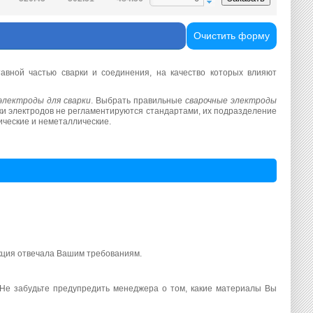
Очистить форму
авной частью сварки и соединения, на качество которых влияют
электроды для сварки
. Выбрать правильные
сварочные электроды
и электродов не регламентируются стандартами, их подразделение
ические и неметаллические.
укция отвечала Вашим требованиям.
. Не забудьте предупредить менеджера о том, какие материалы Вы