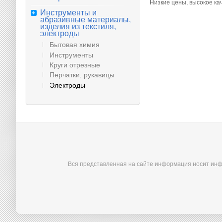
Низкие цены, высокое ка
Инструменты и
абразивные материалы,
изделия из текстиля,
электроды
Бытовая химия
Инструменты
Круги отрезные
Перчатки, рукавицы
Электроды
Вся представленная на сайте информация носит инф