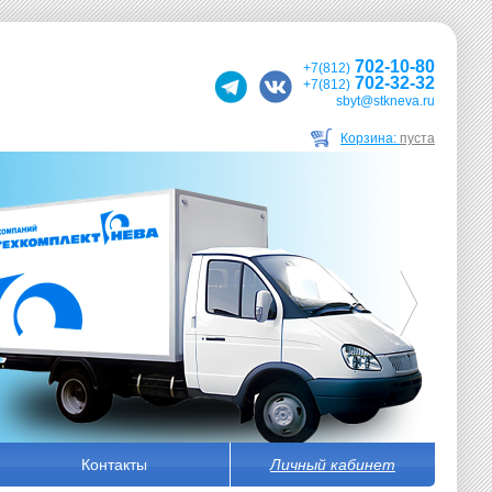
702-10-80
+7(812)
702-32-32
+7(812)
sbyt@stkneva.ru
Корзина:
пуста
Контакты
Личный кабинет