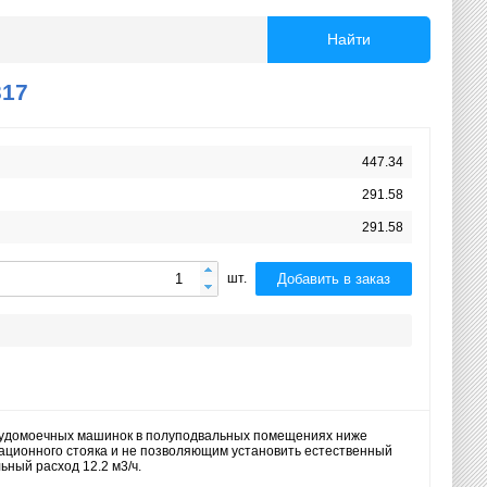
Найти
317
447.34
291.58
291.58
Добавить в заказ
шт.
посудомоечных машинок в полуподвальных помещениях ниже
зационного стояка и не позволяющим установить естественный
ьный расход 12.2 м3/ч.