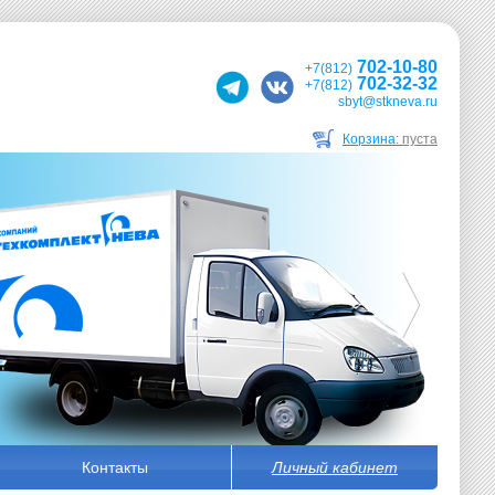
702-10-80
+7(812)
702-32-32
+7(812)
sbyt@stkneva.ru
Корзина:
пуста
Контакты
Личный кабинет