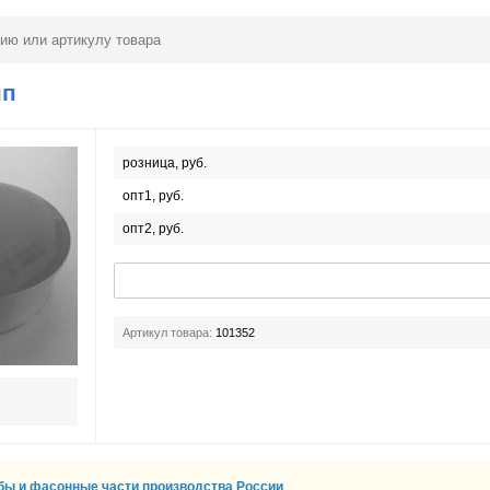
пп
розница, руб.
опт1, руб.
опт2, руб.
Артикул товара:
101352
бы и фасонные части производства России