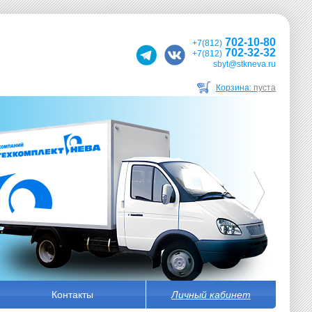
702-10-80
+7(812)
702-32-32
+7(812)
sbyt@stkneva.ru
Корзина:
пуста
Контакты
Личный кабинет