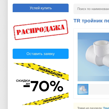
Успей купить
TR тройник п
Оставить заявку
Товар из раздела:
Тру