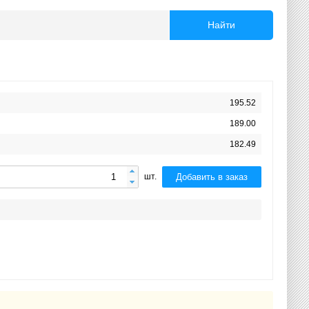
Найти
195.52
189.00
182.49
Добавить в заказ
шт.