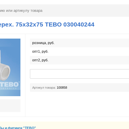
ерех. 75x32x75 TEBO 030040244
розница, руб.
опт1, руб.
опт2, руб.
Артикул товара:
100858
бы и фитинги "TEBO"