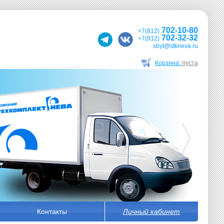
702-10-80
+7(812)
702-32-32
+7(812)
sbyt@stkneva.ru
Корзина:
пуста
Контакты
Личный кабинет